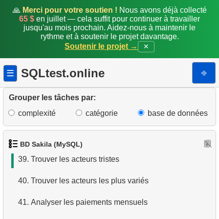
catégorie
🙏
Merci pour votre soutien !
Nous avons déjà collecté
65 $
en juillet — cela suffit pour continuer à travailler
jusqu'au mois prochain. Aidez-nous à maintenir le
33.
Catégories avec films longs en moyenne
rythme et à soutenir le projet davantage.
Soutenir le projet →
✕
34.
Coûts de remplacement des films
SQLtest.online
⎆
☰
35.
Détails des magasins de la société
36.
Durée moyenne de location par client
Grouper les tâches par:
complexité
catégorie
base de données
37.
Durée moyenne d'un film par catégorie
38.
Coût moyen de location par catégorie
BD Sakila (MySQL)
39.
Trouver les acteurs tristes
40.
Trouver les acteurs les plus variés
41.
Analyser les paiements mensuels