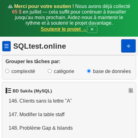
139.
Supprimer les clients inactifs
🙏
Merci pour votre soutien !
Nous avons déjà collecté
65 $
en juillet — cela suffit pour continuer à travailler
jusqu'au mois prochain. Aidez-nous à maintenir le
140.
Adresses sans code postal
rythme et à soutenir le projet davantage.
Soutenir le projet →
✕
141.
Adresses avec code postal pair
SQLtest.online
⎆
☰
142.
Analyse de popularité des catégories
143.
Générer la facture mensuelle
Grouper les tâches par:
complexité
catégorie
base de données
144.
Constituer la liste d'emails globale
145.
Noms de famille communs
BD Sakila (MySQL)
146.
Clients sans la lettre "A"
147.
Modifier la table staff
148.
Problème Gap & Islands