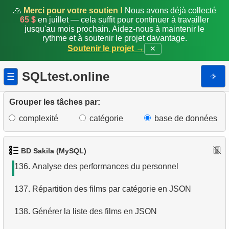
129.
Mettre à jour le code postal
🙏
Merci pour votre soutien !
Nous avons déjà collecté
65 $
en juillet — cela suffit pour continuer à travailler
jusqu'au mois prochain. Aidez-nous à maintenir le
130.
Préfixer les codes postaux canadiens
rythme et à soutenir le projet davantage.
Soutenir le projet →
✕
131.
Renseigner le code postal de Woodridge
SQLtest.online
⎆
☰
132.
Ajouter un nouvel employé
133.
Créer la vue customer_address
Grouper les tâches par:
complexité
catégorie
base de données
134.
Films dans un magasin
135.
Films sans copies disponibles
BD Sakila (MySQL)
136.
Analyse des performances du personnel
137.
Répartition des films par catégorie en JSON
138.
Générer la liste des films en JSON