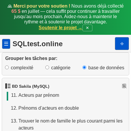
4.
Dix premiers films par ordre alphabétique
🙏
Merci pour votre soutien !
Nous avons déjà collecté
65 $
en juillet — cela suffit pour continuer à travailler
jusqu'au mois prochain. Aidez-nous à maintenir le
5.
Liste des films — troisième page
rythme et à soutenir le projet davantage.
Soutenir le projet →
✕
6.
Obtenir une liste de films triée par plusieurs champs
SQLtest.online
⎆
☰
7.
Obtenir le film le plus long
8.
Trouver les films longs
Grouper les tâches par:
complexité
catégorie
base de données
9.
Trouver les comédies longues
10.
Films classiques
BD Sakila (MySQL)
11.
Acteurs par prénom
12.
Prénoms d'acteurs en double
13.
Trouver le nom de famille le plus courant parmi les
acteurs