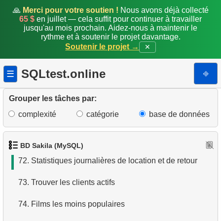
65.
Calculer l'aire d'un cercle
🙏
Merci pour votre soutien !
Nous avons déjà collecté
65 $
en juillet — cela suffit pour continuer à travailler
jusqu'au mois prochain. Aidez-nous à maintenir le
66.
Calculer le périmètre d'un cercle
rythme et à soutenir le projet davantage.
Soutenir le projet →
✕
67.
Détails du client
SQLtest.online
⎆
☰
68.
Fans d'EMILY DEE
69.
Clients n'ayant jamais loué EMILY DEE
Grouper les tâches par:
complexité
catégorie
base de données
70.
Nombre de disques loués au 2005-05-31
71.
Nombre de retours au 2005-06-01
BD Sakila (MySQL)
72.
Statistiques journalières de location et de retour
73.
Trouver les clients actifs
74.
Films les moins populaires