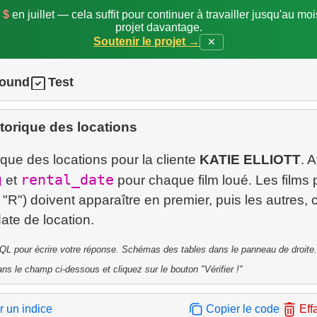
 $
en juillet — cela suffit pour continuer à travailler jusqu'au mo
projet davantage.
Soutenir le projet →
✕
round
Test
torique des locations
ique des locations pour la cliente
KATIE ELLIOTT
. 
g
rental_date
et
pour chaque film loué. Les films 
= "R") doivent apparaître en premier, puis les autres,
QL pour écrire votre réponse. Schémas des tables dans le panneau de droite.
ns le champ ci-dessous et cliquez sur le bouton "Vérifier !"
r un indice
Copier le code
Eff