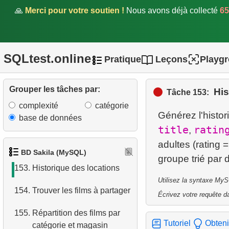
148.
Problème Gap & Islands
🙏
Merci pour votre soutien !
Nous avons déjà collecté
65
149.
Clients ayant vu des films
communs
SQLtest.online
Pratique
Leçons
Playg
150.
Films dans plusieurs
catégories
Grouper les tâches par:
His
Tâche 153:
151.
Noms de famille avec
complexité
catégorie
lettres doubles
Générez l'histor
base de données
title
ratin
,
152.
Analyse du coût de location
adultes (rating 
par catégorie
BD Sakila (MySQL)
153.
Historique des locations
Utilisez la syntaxe MyS
154.
Trouver les films à partager
Écrivez votre requête da
155.
Répartition des films par
Tutoriel
Obteni
catégorie et magasin