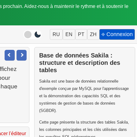
is prochain. Aidez-nous à maintenir le rythme et à soutenir le
⎆ Connexion
RU
EN
PT
ZH
Base de données Sakila :
structure et description des
Affichez
tables
pour
Sakila est une base de données relationnelle
 chaque
d'exemple conçue par MySQL pour l'apprentissage
et la démonstration des capacités SQL et des
systèmes de gestion de bases de données
(SGBDR).
Cette page présente la structure des tables Sakila,
les colonnes principales et les clés utilisées dans
acer l'éditeur
les requêtes SQL pédagogiques.