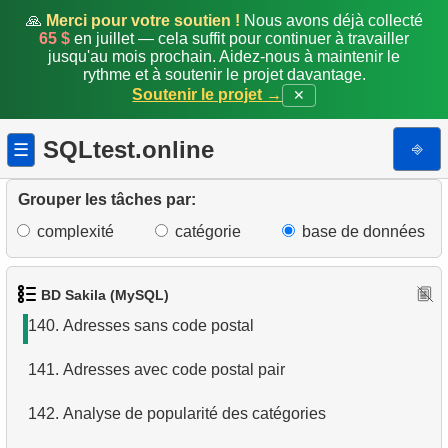
133.
Créer la vue customer_address
🙏
Merci pour votre soutien !
Nous avons déjà collecté
65 $
en juillet — cela suffit pour continuer à travailler
jusqu'au mois prochain. Aidez-nous à maintenir le
134.
Films dans un magasin
rythme et à soutenir le projet davantage.
Soutenir le projet →
✕
135.
Films sans copies disponibles
SQLtest.online
⎆
☰
136.
Analyse des performances du personnel
137.
Répartition des films par catégorie en JSON
Grouper les tâches par:
complexité
catégorie
base de données
138.
Générer la liste des films en JSON
139.
Supprimer les clients inactifs
BD Sakila (MySQL)
140.
Adresses sans code postal
141.
Adresses avec code postal pair
142.
Analyse de popularité des catégories