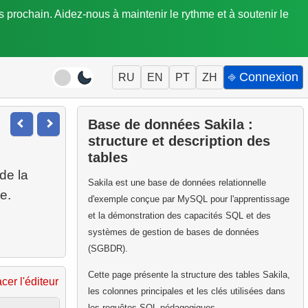
is prochain. Aidez-nous à maintenir le rythme et à soutenir le
⎆ Connexion
RU
EN
PT
ZH
Base de données Sakila :
structure et description des
tables
de la
Sakila est une base de données relationnelle
d'exemple conçue par MySQL pour l'apprentissage
et la démonstration des capacités SQL et des
systèmes de gestion de bases de données
(SGBDR).
Cette page présente la structure des tables Sakila,
acer l'éditeur
les colonnes principales et les clés utilisées dans
les requêtes SQL pédagogiques.