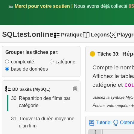
acteur
🙏
Merci pour votre soutien !
Nous avons déjà collecté
65
26.
Clients ayant loué
"FRONTIER CABIN"
SQLtest.online
Pratique
Leçons
Playg
27.
Films où HENRY BERRY
n'a pas participé
Grouper les tâches par:
Répa
Tâche 30:
28.
Nombre de films d'un
complexité
catégorie
acteur
Compte le nombr
base de données
Affichez le tabl
29.
Acteurs plus populaires
co
catégorie et
que HENRY BERRY
BD Sakila (MySQL)
Utilisez la syntaxe MyS
30.
Répartition des films par
catégorie
Écrivez votre requête da
31.
Trouver la durée moyenne
Tutoriel
Obteni
d'un film
1