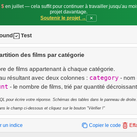
 $
en juillet — cela suffit pour continuer à travailler jusqu'au mo
projet davantage.
Soutenir le projet →
✕
round
Test
rtition des films par catégorie
e de films appartenant à chaque catégorie.
category
eau résultant avec deux colonnes :
- nom 
unt
QL pour écrire votre réponse. Schémas des tables dans le panneau de droite.
ns le champ ci-dessous et cliquez sur le bouton "Vérifier !"
r un indice
Copier le code
Eff