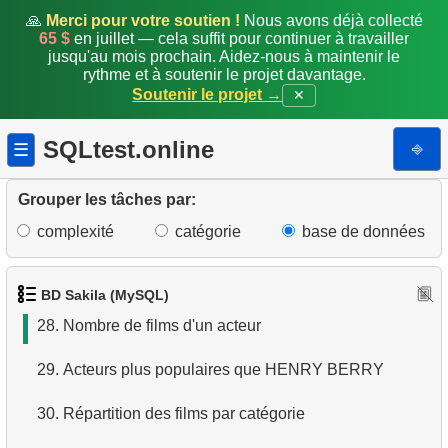
21.
Clients du magasin
🙏
Merci pour votre soutien !
Nous avons déjà collecté
65 $
en juillet — cela suffit pour continuer à travailler
jusqu'au mois prochain. Aidez-nous à maintenir le
22.
Trouver des adresses en utilisant une sous-requête
rythme et à soutenir le projet davantage.
Soutenir le projet →
✕
23.
Trouver des adresses en utilisant JOIN
SQLtest.online
⎆
☰
24.
Trouver tous les acteurs d'un film
25.
Trouver tous les films d'un acteur
Grouper les tâches par:
complexité
catégorie
base de données
26.
Clients ayant loué "FRONTIER CABIN"
27.
Films où HENRY BERRY n'a pas participé
BD Sakila (MySQL)
28.
Nombre de films d'un acteur
29.
Acteurs plus populaires que HENRY BERRY
30.
Répartition des films par catégorie