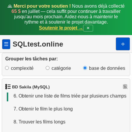
🙏
Merci pour votre soutien !
Nous avons déjà collecté
65 $
en juillet — cela suffit pour continuer à travailler
jusqu'au mois prochain. Aidez-nous à maintenir le
rythme et à soutenir le projet davantage.
Soutenir le projet →
✕
1.
Obtenir les acteurs
SQLtest.online
⎆
☰
2.
Obtenir la liste des noms d'acteurs
3.
Liste de films triée
Grouper les tâches par:
complexité
catégorie
base de données
4.
Dix premiers films par ordre alphabétique
5.
Liste des films — troisième page
BD Sakila (MySQL)
6.
Obtenir une liste de films triée par plusieurs champs
7.
Obtenir le film le plus long
8.
Trouver les films longs