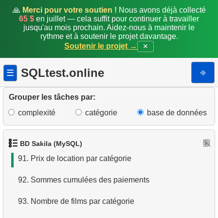
84.
Pourcentage de retards
🙏
Merci pour votre soutien !
Nous avons déjà collecté
65 $
en juillet — cela suffit pour continuer à travailler
jusqu'au mois prochain. Aidez-nous à maintenir le
85.
Listes de distribution des films
rythme et à soutenir le projet davantage.
Soutenir le projet →
✕
86.
Extraire nom et domaine de l'email
SQLtest.online
⎆
☰
87.
Acteurs homonymes
88.
Liste des films et de leurs catégories
Grouper les tâches par:
complexité
catégorie
base de données
89.
Durée moyenne de location d'un film
90.
Films avec temps de location inférieur à la moyenne
BD Sakila (MySQL)
91.
Prix de location par catégorie
92.
Sommes cumulées des paiements
93.
Nombre de films par catégorie