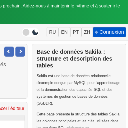
is prochain. Aidez-nous à maintenir le rythme et à soutenir le
⎆ Connexion
RU
EN
PT
ZH
Base de données Sakila :
structure et description des
ués.
tables
Sakila est une base de données relationnelle
d'exemple conçue par MySQL pour l'apprentissage
et la démonstration des capacités SQL et des
systèmes de gestion de bases de données
(SGBDR).
acer l'éditeur
Cette page présente la structure des tables Sakila,
les colonnes principales et les clés utilisées dans
les requêtes SQL pédagogiques.