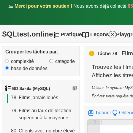
location et de retour
🙏
Merci pour votre soutien !
Nous avons déjà collecté
65
73.
Trouver les clients actifs
74.
Films les moins populaires
SQLtest.online
Pratique
Leçons
Playg
75.
Clients dépensant le plus
Grouper les tâches par:
Film
Tâche 78:
76.
Films sans inventaire
complexité
catégorie
disponible
Trouvez les film
base de données
77.
Langues non représentées
dans les films
Utilisez la syntaxe MyS
BD Sakila (MySQL)
Écrivez votre requête da
78.
Films jamais loués
79.
Films au taux de location
Tutoriel
Obteni
supérieur à la moyenne
1
80.
Clients avec nombre élevé