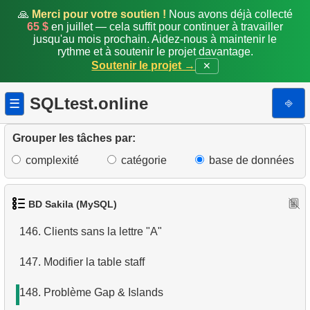
🙏
Merci pour votre soutien !
Nous avons déjà collecté
139.
Supprimer les clients inactifs
65 $
en juillet — cela suffit pour continuer à travailler
jusqu'au mois prochain. Aidez-nous à maintenir le
140.
Adresses sans code postal
rythme et à soutenir le projet davantage.
Soutenir le projet →
✕
141.
Adresses avec code postal pair
SQLtest.online
⎆
☰
142.
Analyse de popularité des catégories
Grouper les tâches par:
143.
Générer la facture mensuelle
complexité
catégorie
base de données
144.
Constituer la liste d'emails globale
145.
Noms de famille communs
BD Sakila (MySQL)
146.
Clients sans la lettre "A"
147.
Modifier la table staff
148.
Problème Gap & Islands