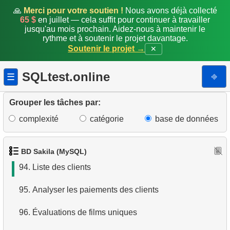
87.
Acteurs homonymes
🙏
Merci pour votre soutien !
Nous avons déjà collecté
65 $
en juillet — cela suffit pour continuer à travailler
jusqu'au mois prochain. Aidez-nous à maintenir le
88.
Liste des films et de leurs catégories
rythme et à soutenir le projet davantage.
Soutenir le projet →
✕
89.
Durée moyenne de location d'un film
SQLtest.online
⎆
☰
90.
Films avec temps de location inférieur à la moyenne
91.
Prix de location par catégorie
Grouper les tâches par:
complexité
catégorie
base de données
92.
Sommes cumulées des paiements
93.
Nombre de films par catégorie
BD Sakila (MySQL)
94.
Liste des clients
95.
Analyser les paiements des clients
96.
Évaluations de films uniques