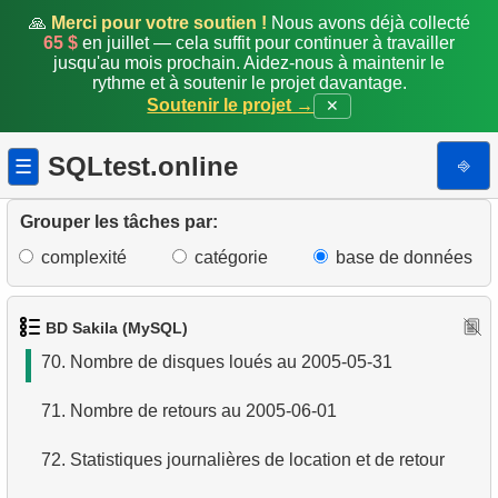
63.
Revenu moyen par magasin par client
🙏
Merci pour votre soutien !
Nous avons déjà collecté
65 $
en juillet — cela suffit pour continuer à travailler
jusqu'au mois prochain. Aidez-nous à maintenir le
64.
Analyser les paiements mensuels (suite)
rythme et à soutenir le projet davantage.
Soutenir le projet →
✕
65.
Calculer l'aire d'un cercle
SQLtest.online
⎆
☰
66.
Calculer le périmètre d'un cercle
67.
Détails du client
Grouper les tâches par:
complexité
catégorie
base de données
68.
Fans d'EMILY DEE
69.
Clients n'ayant jamais loué EMILY DEE
BD Sakila (MySQL)
70.
Nombre de disques loués au 2005-05-31
71.
Nombre de retours au 2005-06-01
72.
Statistiques journalières de location et de retour