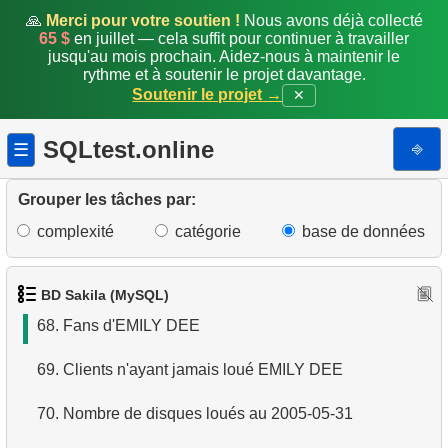
61.
Durée moyenne d'activité d'un client
🙏
Merci pour votre soutien !
Nous avons déjà collecté
65 $
en juillet — cela suffit pour continuer à travailler
jusqu'au mois prochain. Aidez-nous à maintenir le
62.
Revenu moyen par client payant
rythme et à soutenir le projet davantage.
Soutenir le projet →
✕
63.
Revenu moyen par magasin par client
SQLtest.online
⎆
☰
64.
Analyser les paiements mensuels (suite)
65.
Calculer l'aire d'un cercle
Grouper les tâches par:
complexité
catégorie
base de données
66.
Calculer le périmètre d'un cercle
67.
Détails du client
BD Sakila (MySQL)
68.
Fans d'EMILY DEE
69.
Clients n'ayant jamais loué EMILY DEE
70.
Nombre de disques loués au 2005-05-31