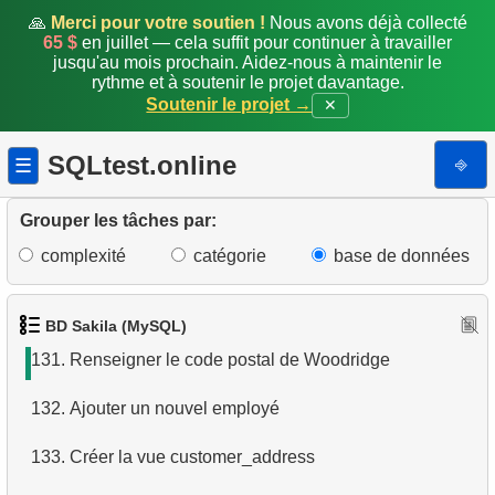
124.
Films sur chiens ou chats
🙏
Merci pour votre soutien !
Nous avons déjà collecté
65 $
en juillet — cela suffit pour continuer à travailler
jusqu'au mois prochain. Aidez-nous à maintenir le
125.
Prénoms correspondant à d'autres noms
rythme et à soutenir le projet davantage.
Soutenir le projet →
✕
126.
Clients s'étant rencontrés (aggrégation)
SQLtest.online
⎆
☰
127.
Initiales identiques
128.
Créer un nouvel enregistrement d'adresse
Grouper les tâches par:
complexité
catégorie
base de données
129.
Mettre à jour le code postal
130.
Préfixer les codes postaux canadiens
BD Sakila (MySQL)
131.
Renseigner le code postal de Woodridge
132.
Ajouter un nouvel employé
133.
Créer la vue customer_address