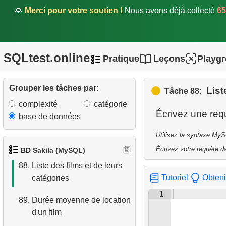
🙏
Merci pour votre soutien !
Nous avons déjà collecté
65
83.
Compter les retards de
location
84.
Pourcentage de retards
SQLtest.online
Pratique
Leçons
Playg
85.
Listes de distribution des
films
Grouper les tâches par:
List
Tâche 88:
complexité
catégorie
86.
Extraire nom et domaine de
base de données
l'email
Utilisez la syntaxe MyS
87.
Acteurs homonymes
Écrivez votre requête da
BD Sakila (MySQL)
88.
Liste des films et de leurs
Tutoriel
Obteni
catégories
1
89.
Durée moyenne de location
d'un film