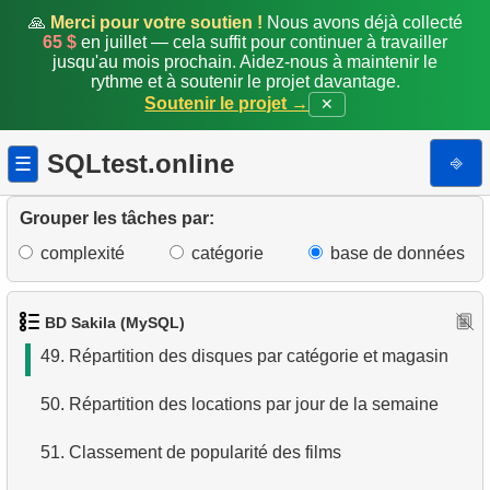
42.
Mois avec le montant de paiements maximal
🙏
Merci pour votre soutien !
Nous avons déjà collecté
65 $
en juillet — cela suffit pour continuer à travailler
jusqu'au mois prochain. Aidez-nous à maintenir le
43.
Films jamais loués
rythme et à soutenir le projet davantage.
Soutenir le projet →
✕
44.
Trouver le film le plus populaire
SQLtest.online
⎆
☰
45.
Analyser les locations mensuelles d'un film
46.
Clients n'ayant pas rendu de locations
Grouper les tâches par:
complexité
catégorie
base de données
47.
Moyenne quotidienne de locations de films
48.
Revenu quotidien pour le mois
BD Sakila (MySQL)
49.
Répartition des disques par catégorie et magasin
50.
Répartition des locations par jour de la semaine
51.
Classement de popularité des films