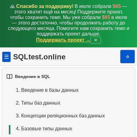
🙏
Спасибо за поддержку!
В июле собрали
$65
—
этого хватит ещё на месяц! Поддержите проект,
чтобы сохранить темп. Мы уже собрали
$65
в июле
— этого достаточно, чтобы продолжить работу до
следующего месяца. Помогите нам сохранить темп и
поддержать проект дальше.
Поддержать проект →
✕
SQLtest.online
⎆
☰
Введение в SQL
1.
Введение в базы данных
2.
Типы баз данных
3.
Концепции реляционных баз данных
4.
Базовые типы данных