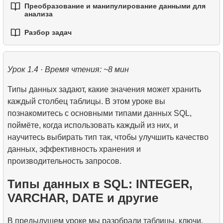
Преобразование и манипулирование данными для
3.
Оконные фреймы — управление границами
1.
Лучшие практики читаемости и поддержки кода
2.
Операторы TRUNCATE и DROP TABLE
анализа
3.
Оператор DELETE
5.
FULL OUTER JOIN - Объединение всех данных
5.
Рекурсивные CTE
окна
из обеих таблиц
2.
Написание эффективных SQL-запросов
Разбор задач
3.
Временные таблицы
1.
Практическая обработка строк в SQL
6.
Применение рекурсивных CTE
4.
Функции LAG, LEAD, FIRST_VALUE и
6.
CROSS JOIN - Декартово произведение
3.
Понимание методов оптимизации запросов
LAST_VALUE
4.
Представления (VIEW)
1.
Самый быстрый вариант перелета
2.
Практическое использование функций даты и
времени для анализа данных
Урок 1.4 · Время чтения: ~8 мин
7.
SELF JOIN - Соединение таблицы с самой собой
5.
Как работает B-tree индекс
2.
Рассчитать среднюю заполняемость рейсов
Типы данных задают, какие значения может хранить
8.
Практические сценарии и методы
4.
Введение в SQL-индексы
3.
Карта мест в самолете
каждый столбец таблицы. В этом уроке вы
использования JOIN
познакомитесь с основными типами данных SQL,
9.
Алгоритмы JOIN
поймёте, когда использовать каждый из них, и
научитесь выбирать тип так, чтобы улучшить качество
10.
Операции над наборами данных
данных, эффективность хранения и
производительность запросов.
Типы данных в SQL: INTEGER,
VARCHAR, DATE и другие
В предыдущем уроке мы разобрали таблицы, ключи,