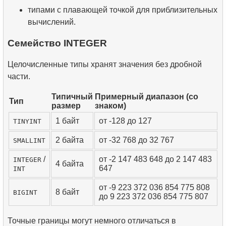
типами с плавающей точкой для приблизительных
вычислений.
Семейство INTEGER
Целочисленные типы хранят значения без дробной
части.
Типичный
Примерный диапазон (со
Тип
размер
знаком)
1 байт
от -128 до 127
TINYINT
2 байта
от -32 768 до 32 767
SMALLINT
/
от -2 147 483 648 до 2 147 483
INTEGER
4 байта
647
INT
от -9 223 372 036 854 775 808
8 байт
BIGINT
до 9 223 372 036 854 775 807
Точные границы могут немного отличаться в