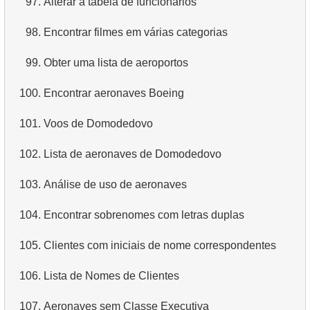
97.
Alterar a tabela de funcionários
4.
Dados de departamentos
98.
Encontrar filmes em várias categorias
5.
Nomes dos funcionários
99.
Obter uma lista de aeroportos
6.
Categorias de produtos
100.
Encontrar aeronaves Boeing
7.
Obtenha a lista ordenada de idiomas
101.
Voos de Domodedovo
8.
Os cinco filmes mais longos
102.
Lista de aeronaves de Domodedovo
9.
Encontre membros da equipe por condição
103.
Análise de uso de aeronaves
10.
Obtenha a lista ordenada de filmes com condição
104.
Encontrar sobrenomes com letras duplas
11.
Encontre nomes de filmes por descrição
105.
Clientes com iniciais de nome correspondentes
12.
Nomes completos dos clientes
106.
Lista de Nomes de Clientes
13.
Atores com o nome Scarlett
107.
Aeronaves sem Classe Executiva