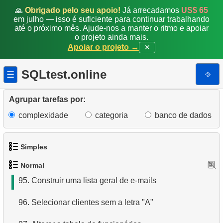
🙏
Obrigado pelo seu apoio!
Já arrecadamos
US$ 65
88.
Encontre clientes cujo primeiro nome é o
em julho — isso é suficiente para continuar trabalhando
sobrenome de outro cliente
até o próximo mês. Ajude-nos a manter o ritmo e apoiar
o projeto ainda mais.
Apoiar o projeto →
✕
89.
Atualizar códigos postais canadenses
90.
Inserir código postal de Woodridge
SQLtest.online
⎆
☰
91.
Inserir novo registro de funcionário
Agrupar tarefas por:
92.
Criar visualização de endereços de clientes
complexidade
categoria
banco de dados
93.
Gerar uma lista de filmes em formato JSON
Simples
94.
Análise de popularidade de categorias
Normal
1.
Obtenha os atores
95.
Construir uma lista geral de e-mails
2.
Lista de idiomas
96.
Selecionar clientes sem a letra "A"
3.
Obtenha a lista de nomes de atores