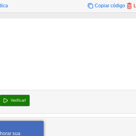
dica
Copiar código
L
Verificar!
lhorar sua