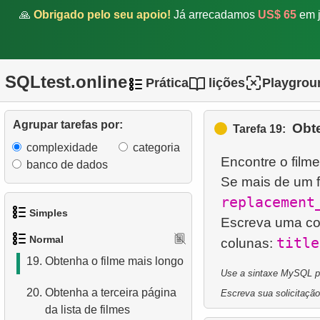
🙏
Obrigado pelo seu apoio!
Já arrecadamos
US$ 65
em j
14.
Analise os dados de
aluguel do filme
15.
Encontre o departamento
SQLtest.online
Prática
lições
Playgrou
16.
Funcionários envolvidos no
projeto
Agrupar tarefas por:
Obt
Tarefa 19:
17.
Encontre todos os clientes
complexidade
categoria
Encontre o film
com pedidos não enviados
banco de dados
Se mais de um 
18.
Obtenha uma lista de
replacement
filmes ordenada por vários
Simples
Escreva uma con
campos
Normal
title
colunas:
1.
Obtenha os atores
19.
Obtenha o filme mais longo
Use a sintaxe MySQL par
2.
Lista de idiomas
20.
Obtenha a terceira página
Escreva sua solicitação
da lista de filmes
3.
Obtenha a lista de nomes