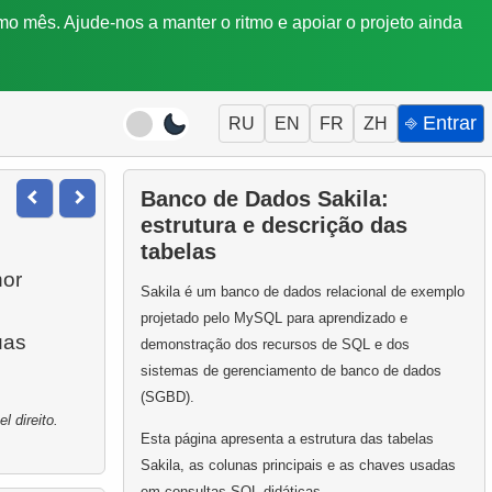
mo mês. Ajude-nos a manter o ritmo e apoiar o projeto ainda
⎆ Entrar
RU
EN
FR
ZH
Banco de Dados Sakila:
estrutura e descrição das
tabelas
nor
Sakila é um banco de dados relacional de exemplo
projetado pelo MySQL para aprendizado e
uas
demonstração dos recursos de SQL e dos
sistemas de gerenciamento de banco de dados
(SGBD).
 direito.
Esta página apresenta a estrutura das tabelas
Sakila, as colunas principais e as chaves usadas
em consultas SQL didáticas.