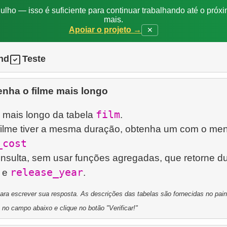
ulho — isso é suficiente para continuar trabalhando até o próxi
mais.
Apoiar o projeto →
✕
nd
Teste
enha o filme mais longo
film
e mais longo da tabela
.
filme tiver a mesma duração, obtenha um com o me
_cost
sulta, sem usar funções agregadas, que retorne d
release_year
e
a escrever sua resposta. As descrições das tabelas são fornecidas no painel
 no campo abaixo e clique no botão "Verificar!"