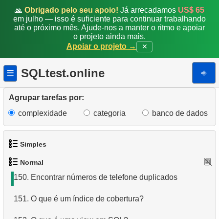
🙏
Obrigado pelo seu apoio!
Já arrecadamos
US$ 65
143.
Número de passageiros com total
em julho — isso é suficiente para continuar trabalhando
até o próximo mês. Ajude-nos a manter o ritmo e apoiar
144.
Exibir uma tabela de partidas
o projeto ainda mais.
Apoiar o projeto →
✕
145.
Obter uma lista de aeroportos com mais de um voo
direto
SQLtest.online
⎆
☰
146.
Obter lista de tabelas (PostgreSQL)
Agrupar tarefas por:
147.
Lista de Subdepartamentos (JOIN)
complexidade
categoria
banco de dados
148.
Encontrar funcionários por departamento
Simples
149.
Obter lista de tabelas (SQL Server)
Normal
1.
Obtenha os atores
150.
Encontrar números de telefone duplicados
2.
Lista de idiomas
151.
O que é um índice de cobertura?
3.
Obtenha a lista de nomes de atores