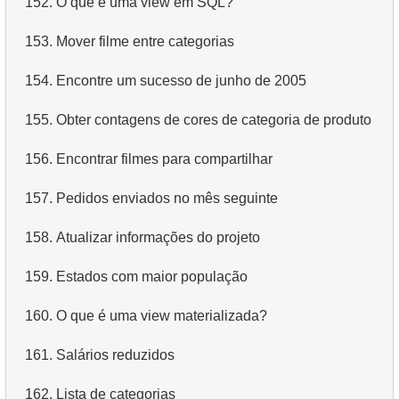
152.
O que é uma view em SQL?
4.
Dados de departamentos
153.
Mover filme entre categorias
5.
Nomes dos funcionários
154.
Encontre um sucesso de junho de 2005
6.
Categorias de produtos
155.
Obter contagens de cores de categoria de produto
7.
Obtenha a lista ordenada de idiomas
156.
Encontrar filmes para compartilhar
8.
Os cinco filmes mais longos
157.
Pedidos enviados no mês seguinte
9.
Encontre membros da equipe por condição
158.
Atualizar informações do projeto
10.
Obtenha a lista ordenada de filmes com condição
159.
Estados com maior população
11.
Encontre nomes de filmes por descrição
160.
O que é uma view materializada?
12.
Nomes completos dos clientes
161.
Salários reduzidos
13.
Atores com o nome Scarlett
162.
Lista de categorias