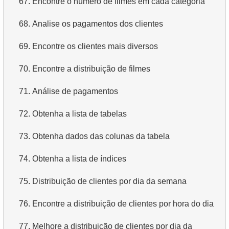
67.
Encontre o número de filmes em cada categoria
4.
Dados de departamentos
68.
Analise os pagamentos dos clientes
5.
Nomes dos funcionários
69.
Encontre os clientes mais diversos
6.
Categorias de produtos
70.
Encontre a distribuição de filmes
7.
Obtenha a lista ordenada de idiomas
71.
Análise de pagamentos
8.
Os cinco filmes mais longos
72.
Obtenha a lista de tabelas
9.
Encontre membros da equipe por condição
73.
Obtenha dados das colunas da tabela
10.
Obtenha a lista ordenada de filmes com condição
74.
Obtenha a lista de índices
11.
Encontre nomes de filmes por descrição
75.
Distribuição de clientes por dia da semana
12.
Nomes completos dos clientes
76.
Encontre a distribuição de clientes por hora do dia
13.
Atores com o nome Scarlett
77.
Melhore a distribuição de clientes por dia da