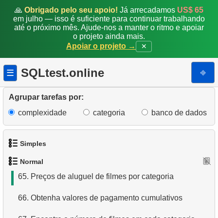
57.
Filmes com o maior custo de substituição
🙏
Obrigado pelo seu apoio!
Já arrecadamos
US$ 65
em julho — isso é suficiente para continuar trabalhando
58.
Conte os atrasos de aluguel
até o próximo mês. Ajude-nos a manter o ritmo e apoiar
o projeto ainda mais.
Apoiar o projeto →
✕
59.
Calcule a porcentagem de atrasos
60.
Obtenha listas de elenco de filmes
SQLtest.online
⎆
☰
61.
Extraia endereço e domínio do email
Agrupar tarefas por:
62.
Obtenha uma lista de atores - nomes homônimos
complexidade
categoria
banco de dados
63.
Lista de filmes e suas categorias
Simples
64.
Média de Dias de Aluguel de Filmes
Normal
1.
Obtenha os atores
65.
Preços de aluguel de filmes por categoria
2.
Lista de idiomas
66.
Obtenha valores de pagamento cumulativos
3.
Obtenha a lista de nomes de atores