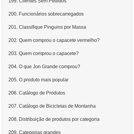
199.
Clientes Sem Pedidos
4.
Dados de departamentos
200.
Funcionários sobrecarregados
5.
Nomes dos funcionários
201.
Classifique Pinguins por Massa
6.
Categorias de produtos
202.
Quem comprou o capacete vermelho?
7.
Obtenha a lista ordenada de idiomas
203.
Quem comprou o capacete?
8.
Os cinco filmes mais longos
204.
O que Jon Grande comprou?
9.
Encontre membros da equipe por condição
205.
O produto mais popular
10.
Obtenha a lista ordenada de filmes com condição
206.
Catálogo de Produtos
11.
Encontre nomes de filmes por descrição
207.
Catálogo de Bicicletas de Montanha
12.
Nomes completos dos clientes
208.
Distribuição de produtos por categoria
13.
Atores com o nome Scarlett
209.
Categorias grandes