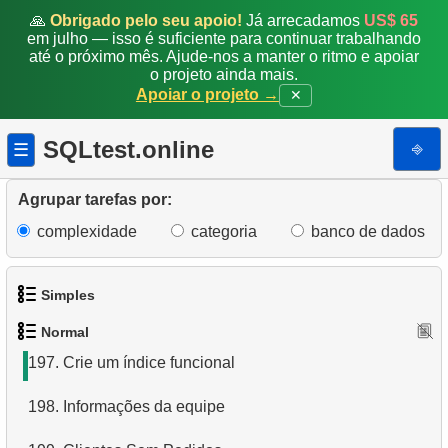
189.
Gerenciado por Robert Nelson
🙏
Obrigado pelo seu apoio!
Já arrecadamos
US$ 65
em julho — isso é suficiente para continuar trabalhando
190.
Algoritmos de junção de tabelas em SQL
até o próximo mês. Ajude-nos a manter o ritmo e apoiar
o projeto ainda mais.
Apoiar o projeto →
✕
191.
Excluir registros de funcionários
192.
Excluir registros de filmes
SQLtest.online
⎆
☰
193.
Analisar o comprimento da nadadeira
Agrupar tarefas por:
194.
Analisar o comprimento do bico
complexidade
categoria
banco de dados
195.
O que é desnormalização em RDB?
Simples
196.
Estatísticas dos pinguins
Normal
1.
Obtenha os atores
197.
Crie um índice funcional
2.
Lista de idiomas
198.
Informações da equipe
3.
Obtenha a lista de nomes de atores