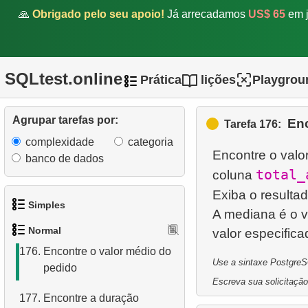
170.
Lista de categorias raiz
🙏
Obrigado pelo seu apoio!
Já arrecadamos
US$ 65
em j
171.
Dez produtos mais
pesados
SQLtest.online
Prática
lições
Playgrou
172.
Determine o tipo de
relacionamento
Agrupar tarefas por:
Enc
Tarefa 176:
173.
Encontre funcionários bem
complexidade
categoria
pagos
Encontre o valo
banco de dados
total_
coluna
174.
Encontre o salário médio
Exiba o resulta
175.
Encontre a hipotenusa de
Simples
A mediana é o v
um triângulo
Normal
1.
Obtenha os atores
176.
Encontre o valor médio do
Use a sintaxe PostgreSQ
pedido
2.
Lista de idiomas
Escreva sua solicitação
177.
Encontre a duração
3.
Obtenha a lista de nomes