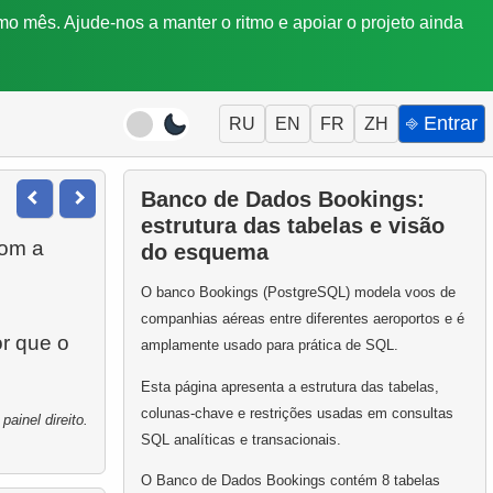
mo mês. Ajude-nos a manter o ritmo e apoiar o projeto ainda
⎆ Entrar
RU
EN
FR
ZH
Banco de Dados Bookings:
estrutura das tabelas e visão
com a
do esquema
O banco Bookings (PostgreSQL) modela voos de
companhias aéreas entre diferentes aeroportos e é
or que o
amplamente usado para prática de SQL.
Esta página apresenta a estrutura das tabelas,
colunas-chave e restrições usadas em consultas
ainel direito.
SQL analíticas e transacionais.
O Banco de Dados Bookings contém 8 tabelas