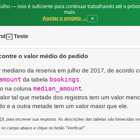
ulho — isso é suficiente para continuar trabalhando até o próxi
mais.
Apoiar o projeto →
✕
nd
Teste
ontre o valor médio do pedido
r mediano da reserva em julho de 2017, de acordo 
amount
bookings
da tabela
.
median_amount
do na coluna
.
alor tal que metade dos registros tem um valor men
L para escrever sua resposta. As descrições das tabelas são fornecidas no p
 no campo abaixo e clique no botão "Verificar!"