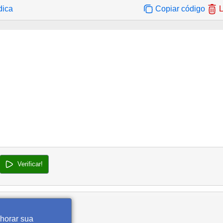
dica
Copiar código
L
Verificar!
lhorar sua