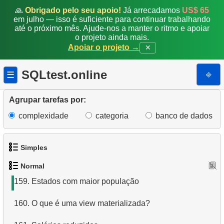
151.
O que é um índice de cobertura?
🙏
Obrigado pelo seu apoio!
Já arrecadamos
US$ 65
em julho — isso é suficiente para continuar trabalhando
152.
O que é uma view em SQL?
até o próximo mês. Ajude-nos a manter o ritmo e apoiar
o projeto ainda mais.
Apoiar o projeto →
✕
153.
Mover filme entre categorias
154.
Encontre um sucesso de junho de 2005
SQLtest.online
⎆
☰
155.
Obter contagens de cores de categoria de produto
Agrupar tarefas por:
156.
Encontrar filmes para compartilhar
complexidade
categoria
banco de dados
157.
Pedidos enviados no mês seguinte
Simples
158.
Atualizar informações do projeto
Normal
1.
Obtenha os atores
159.
Estados com maior população
2.
Lista de idiomas
160.
O que é uma view materializada?
3.
Obtenha a lista de nomes de atores