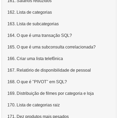
161.
Salários reduzidos
4.
Dados de departamentos
162.
Lista de categorias
5.
Nomes dos funcionários
163.
Lista de subcategorias
6.
Categorias de produtos
164.
O que é uma transação SQL?
7.
Obtenha a lista ordenada de idiomas
165.
O que é uma subconsulta correlacionada?
8.
Os cinco filmes mais longos
166.
Criar uma lista telefônica
9.
Encontre membros da equipe por condição
167.
Relatório de disponibilidade de pessoal
10.
Obtenha a lista ordenada de filmes com condição
168.
O que é "PIVOT" em SQL?
11.
Encontre nomes de filmes por descrição
169.
Distribuição de filmes por categoria e loja
12.
Nomes completos dos clientes
170.
Lista de categorias raiz
13.
Atores com o nome Scarlett
171.
Dez produtos mais pesados