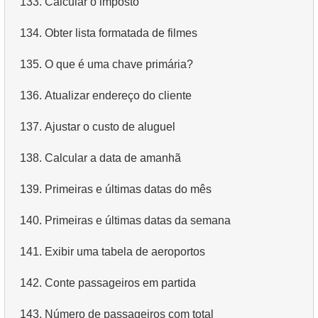
133.
Calcular o imposto
4.
Dados de departamentos
134.
Obter lista formatada de filmes
5.
Nomes dos funcionários
135.
O que é uma chave primária?
6.
Categorias de produtos
136.
Atualizar endereço do cliente
7.
Obtenha a lista ordenada de idiomas
137.
Ajustar o custo de aluguel
8.
Os cinco filmes mais longos
138.
Calcular a data de amanhã
9.
Encontre membros da equipe por condição
139.
Primeiras e últimas datas do mês
10.
Obtenha a lista ordenada de filmes com condição
140.
Primeiras e últimas datas da semana
11.
Encontre nomes de filmes por descrição
141.
Exibir uma tabela de aeroportos
12.
Nomes completos dos clientes
142.
Conte passageiros em partida
13.
Atores com o nome Scarlett
143.
Número de passageiros com total