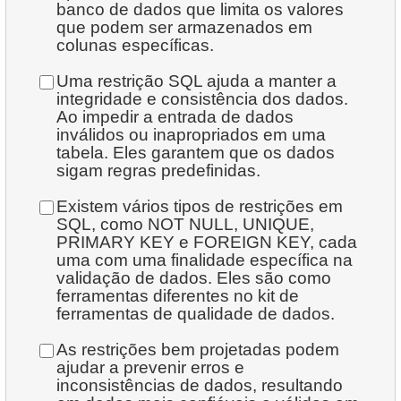
5.
Departamentos Mais Antigos
banco de dados que limita os valores
153.
Mover filme entre categorias
24.
Encontre clientes ativos
que podem ser armazenados em
6.
Encontre o tempo médio de inatividade do disco
6.
Projetos Financiados pela NASA
colunas específicas.
154.
Encontre um sucesso de junho de 2005
25.
Encontre filmes com o maior custo de substituição
7.
Encontre a distribuição por categorias
Uma restrição SQL ajuda a manter a
7.
Resumo de Aluguel de Clientes
155.
Obter contagens de cores de categoria de produto
26.
Obtenha a lista de clientes
integridade e consistência dos dados.
8.
Encontre a proporção salarial
Ao impedir a entrada de dados
8.
Preferências dos Clientes por Lojas
156.
Encontrar filmes para compartilhar
27.
Avaliações de Filmes Únicas
inválidos ou inapropriados em uma
9.
Encontre a classificação de popularidade do filme
tabela. Eles garantem que os dados
9.
Distribuição de Preferências dos Clientes
157.
Pedidos enviados no mês seguinte
sigam regras predefinidas.
28.
Lista de filmes restritos
10.
Encontre fãs de EMILY DEE
10.
Popularidade das Categorias de Filmes por País
Existem vários tipos de restrições em
158.
Atualizar informações do projeto
29.
Obtenha a lista de filmes restritos
SQL, como NOT NULL, UNIQUE,
11.
Clientes sem filmes de EMILY DEE
PRIMARY KEY e FOREIGN KEY, cada
159.
Estados com maior população
30.
Criar novo registro de endereço
uma com uma finalidade específica na
12.
Estatísticas de aluguel e devolução de discos
validação de dados. Eles são como
160.
O que é uma view materializada?
31.
Atualizar o código postal
ferramentas diferentes no kit de
13.
Encontre os filmes menos populares
ferramentas de qualidade de dados.
161.
Salários reduzidos
32.
Remover registros de clientes
14.
Filmes com tempo de aluguel abaixo da média
As restrições bem projetadas podem
162.
Lista de categorias
ajudar a prevenir erros e
33.
Endereços sem Código Postal
inconsistências de dados, resultando
15.
Encontre duetos de atuação