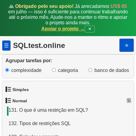
🙏
Obrigado pelo seu apoio!
Já arrecadamos
US$ 65
124.
Obter a lista de passageiros
em julho — isso é suficiente para continuar trabalhando
até o próximo mês. Ajude-nos a manter o ritmo e apoiar
125.
Obter mapa de assentos da aeronave
o projeto ainda mais.
Apoiar o projeto →
✕
126.
Obter uma lista de aviões no ar
SQLtest.online
⎆
☰
127.
O que é um subconjunto da linguagem SQL?
Agrupar tarefas por:
128.
O que são comandos DDL?
complexidade
categoria
banco de dados
129.
Quais são os comandos DML?
130.
Como os dados são estruturados em um banco de
Simples
dados relacional?
Normal
1.
Obtenha os atores
131.
O que é uma restrição em SQL?
2.
Lista de idiomas
132.
Tipos de restrições SQL
3.
Obtenha a lista de nomes de atores