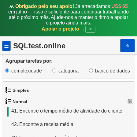
filme
🙏
Obrigado pelo seu apoio!
Já arrecadamos
US$ 65
em julho — isso é suficiente para continuar trabalhando
34.
Encontre categorias de filmes longos
até o próximo mês. Ajude-nos a manter o ritmo e apoiar
o projeto ainda mais.
Apoiar o projeto →
✕
35.
Encontre o número de funcionários
36.
Encontre a distribuição de filmes por loja
SQLtest.online
⎆
☰
37.
Encontre funcionários altamente pagos
Agrupar tarefas por:
38.
Encontre funcionários por data de contratação
complexidade
categoria
banco de dados
39.
Obtenha a lista de funcionários altamente pagos
Simples
40.
Encontre funcionários valiosos
Normal
1.
Obtenha os atores
41.
Encontre o tempo médio de atividade do cliente
2.
Lista de idiomas
42.
Encontre a receita média
3.
Obtenha a lista de nomes de atores