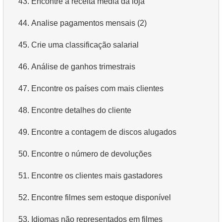
43.
Encontre a receita média da loja
4.
Dados de departamentos
44.
Analise pagamentos mensais (2)
5.
Nomes dos funcionários
45.
Crie uma classificação salarial
6.
Categorias de produtos
46.
Análise de ganhos trimestrais
7.
Obtenha a lista ordenada de idiomas
47.
Encontre os países com mais clientes
8.
Os cinco filmes mais longos
48.
Encontre detalhes do cliente
9.
Encontre membros da equipe por condição
49.
Encontre a contagem de discos alugados
10.
Obtenha a lista ordenada de filmes com condição
50.
Encontre o número de devoluções
11.
Encontre nomes de filmes por descrição
51.
Encontre os clientes mais gastadores
12.
Nomes completos dos clientes
52.
Encontre filmes sem estoque disponível
13.
Atores com o nome Scarlett
53.
Idiomas não representados em filmes