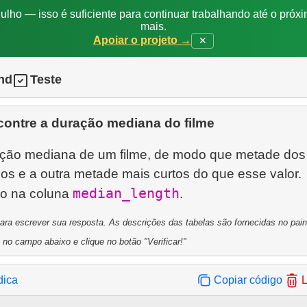
ulho — isso é suficiente para continuar trabalhando até o próxi
mais.
Apoiar o projeto →
✕
nd
Teste
ontre a duração mediana do filme
ção mediana de um filme, de modo que metade dos 
os e a outra metade mais curtos do que esse valor.
median_length
do na coluna
a escrever sua resposta. As descrições das tabelas são fornecidas no painel
 no campo abaixo e clique no botão "Verificar!"
dica
Copiar código
L