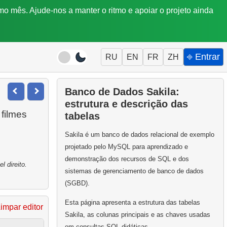
mo mês. Ajude-nos a manter o ritmo e apoiar o projeto ainda
⎆ Entrar
RU
EN
FR
ZH
Banco de Dados Sakila:
estrutura e descrição das
filmes
tabelas
Sakila é um banco de dados relacional de exemplo
projetado pelo MySQL para aprendizado e
demonstração dos recursos de SQL e dos
 direito.
sistemas de gerenciamento de banco de dados
(SGBD).
Esta página apresenta a estrutura das tabelas
impar editor
Sakila, as colunas principais e as chaves usadas
em consultas SQL didáticas.