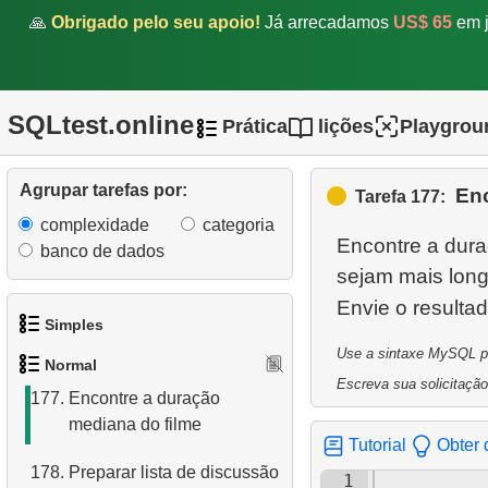
pesados
🙏
Obrigado pelo seu apoio!
Já arrecadamos
US$ 65
em j
172.
Determine o tipo de
relacionamento
SQLtest.online
Prática
lições
Playgrou
173.
Encontre funcionários bem
pagos
Agrupar tarefas por:
Enc
Tarefa 177:
174.
Encontre o salário médio
complexidade
categoria
Encontre a dura
175.
Encontre a hipotenusa de
banco de dados
sejam mais long
um triângulo
Envie o resulta
176.
Encontre o valor médio do
Simples
pedido
Use a sintaxe MySQL par
Normal
1.
Obtenha os atores
Escreva sua solicitação
177.
Encontre a duração
mediana do filme
2.
Lista de idiomas
Tutorial
Obter 
178.
Preparar lista de discussão
3.
Obtenha a lista de nomes
1