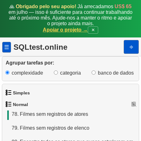
🙏
Obrigado pelo seu apoio!
Já arrecadamos
US$ 65
71.
Análise de pagamentos
em julho — isso é suficiente para continuar trabalhando
até o próximo mês. Ajude-nos a manter o ritmo e apoiar
72.
Obtenha a lista de tabelas
o projeto ainda mais.
Apoiar o projeto →
✕
73.
Obtenha dados das colunas da tabela
SQLtest.online
⎆
☰
74.
Obtenha a lista de índices
Agrupar tarefas por:
75.
Distribuição de clientes por dia da semana
complexidade
categoria
banco de dados
76.
Encontre a distribuição de clientes por hora do dia
77.
Melhore a distribuição de clientes por dia da
Simples
semana
Normal
1.
Obtenha os atores
78.
Filmes sem registros de atores
2.
Lista de idiomas
79.
Filmes sem registros de elenco
3.
Obtenha a lista de nomes de atores