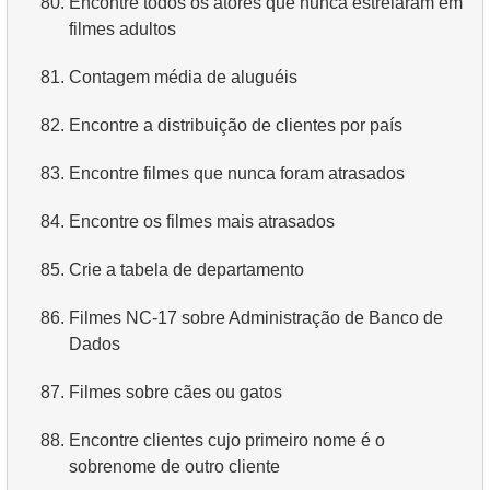
80.
Encontre todos os atores que nunca estrelaram em
filmes adultos
4.
Dados de departamentos
81.
Contagem média de aluguéis
5.
Nomes dos funcionários
82.
Encontre a distribuição de clientes por país
6.
Categorias de produtos
83.
Encontre filmes que nunca foram atrasados
7.
Obtenha a lista ordenada de idiomas
84.
Encontre os filmes mais atrasados
8.
Os cinco filmes mais longos
85.
Crie a tabela de departamento
9.
Encontre membros da equipe por condição
86.
Filmes NC-17 sobre Administração de Banco de
10.
Obtenha a lista ordenada de filmes com condição
Dados
11.
Encontre nomes de filmes por descrição
87.
Filmes sobre cães ou gatos
12.
Nomes completos dos clientes
88.
Encontre clientes cujo primeiro nome é o
13.
Atores com o nome Scarlett
sobrenome de outro cliente