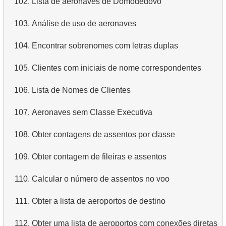
102.
Lista de aeronaves de Domodedovo
4.
Dados de departamentos
103.
Análise de uso de aeronaves
5.
Nomes dos funcionários
104.
Encontrar sobrenomes com letras duplas
6.
Categorias de produtos
105.
Clientes com iniciais de nome correspondentes
7.
Obtenha a lista ordenada de idiomas
106.
Lista de Nomes de Clientes
8.
Os cinco filmes mais longos
107.
Aeronaves sem Classe Executiva
9.
Encontre membros da equipe por condição
108.
Obter contagens de assentos por classe
10.
Obtenha a lista ordenada de filmes com condição
109.
Obter contagem de fileiras e assentos
11.
Encontre nomes de filmes por descrição
110.
Calcular o número de assentos no voo
12.
Nomes completos dos clientes
111.
Obter a lista de aeroportos de destino
13.
Atores com o nome Scarlett
112.
Obter uma lista de aeroportos com conexões diretas