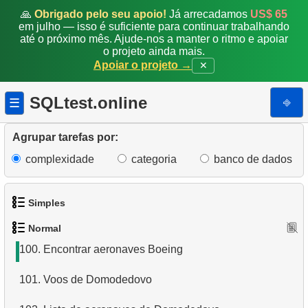
92.
Criar visualização de endereços de clientes
🙏
Obrigado pelo seu apoio!
Já arrecadamos
US$ 65
em julho — isso é suficiente para continuar trabalhando
93.
Gerar uma lista de filmes em formato JSON
até o próximo mês. Ajude-nos a manter o ritmo e apoiar
o projeto ainda mais.
Apoiar o projeto →
✕
94.
Análise de popularidade de categorias
95.
Construir uma lista geral de e-mails
SQLtest.online
⎆
☰
96.
Selecionar clientes sem a letra "A"
Agrupar tarefas por:
97.
Alterar a tabela de funcionários
complexidade
categoria
banco de dados
98.
Encontrar filmes em várias categorias
Simples
99.
Obter uma lista de aeroportos
Normal
1.
Obtenha os atores
100.
Encontrar aeronaves Boeing
2.
Lista de idiomas
101.
Voos de Domodedovo
3.
Obtenha a lista de nomes de atores