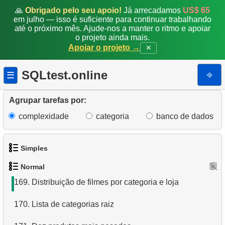
161.
Salários reduzidos
🙏
Obrigado pelo seu apoio!
Já arrecadamos
US$ 65
em julho — isso é suficiente para continuar trabalhando
162.
Lista de categorias
até o próximo mês. Ajude-nos a manter o ritmo e apoiar
o projeto ainda mais.
Apoiar o projeto →
✕
163.
Lista de subcategorias
164.
O que é uma transação SQL?
SQLtest.online
⎆
☰
165.
O que é uma subconsulta correlacionada?
Agrupar tarefas por:
166.
Criar uma lista telefônica
complexidade
categoria
banco de dados
167.
Relatório de disponibilidade de pessoal
Simples
168.
O que é "PIVOT" em SQL?
Normal
1.
Obtenha os atores
169.
Distribuição de filmes por categoria e loja
2.
Lista de idiomas
170.
Lista de categorias raiz
3.
Obtenha a lista de nomes de atores