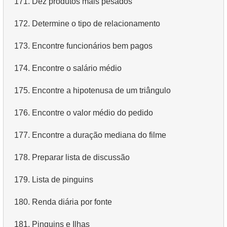
171.
Dez produtos mais pesados
4.
Dados de departamentos
172.
Determine o tipo de relacionamento
5.
Nomes dos funcionários
173.
Encontre funcionários bem pagos
6.
Categorias de produtos
174.
Encontre o salário médio
7.
Obtenha a lista ordenada de idiomas
175.
Encontre a hipotenusa de um triângulo
8.
Os cinco filmes mais longos
176.
Encontre o valor médio do pedido
9.
Encontre membros da equipe por condição
177.
Encontre a duração mediana do filme
10.
Obtenha a lista ordenada de filmes com condição
178.
Preparar lista de discussão
11.
Encontre nomes de filmes por descrição
179.
Lista de pinguins
12.
Nomes completos dos clientes
180.
Renda diária por fonte
13.
Atores com o nome Scarlett
181.
Pinguins e Ilhas