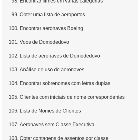
98.
Encontrar filmes em várias categorias
4.
Dados de departamentos
99.
Obter uma lista de aeroportos
5.
Nomes dos funcionários
100.
Encontrar aeronaves Boeing
6.
Categorias de produtos
101.
Voos de Domodedovo
7.
Obtenha a lista ordenada de idiomas
102.
Lista de aeronaves de Domodedovo
8.
Os cinco filmes mais longos
103.
Análise de uso de aeronaves
9.
Encontre membros da equipe por condição
104.
Encontrar sobrenomes com letras duplas
10.
Obtenha a lista ordenada de filmes com condição
105.
Clientes com iniciais de nome correspondentes
11.
Encontre nomes de filmes por descrição
106.
Lista de Nomes de Clientes
12.
Nomes completos dos clientes
107.
Aeronaves sem Classe Executiva
13.
Atores com o nome Scarlett
108.
Obter contagens de assentos por classe