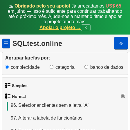
sobrenome de outro cliente
🙏
Obrigado pelo seu apoio!
Já arrecadamos
US$ 65
em julho — isso é suficiente para continuar trabalhando
89.
Atualizar códigos postais canadenses
até o próximo mês. Ajude-nos a manter o ritmo e apoiar
o projeto ainda mais.
Apoiar o projeto →
✕
90.
Inserir código postal de Woodridge
91.
Inserir novo registro de funcionário
SQLtest.online
⎆
☰
92.
Criar visualização de endereços de clientes
Agrupar tarefas por:
93.
Gerar uma lista de filmes em formato JSON
complexidade
categoria
banco de dados
94.
Análise de popularidade de categorias
Simples
95.
Construir uma lista geral de e-mails
Normal
1.
Obtenha os atores
96.
Selecionar clientes sem a letra "A"
2.
Lista de idiomas
97.
Alterar a tabela de funcionários
3.
Obtenha a lista de nomes de atores