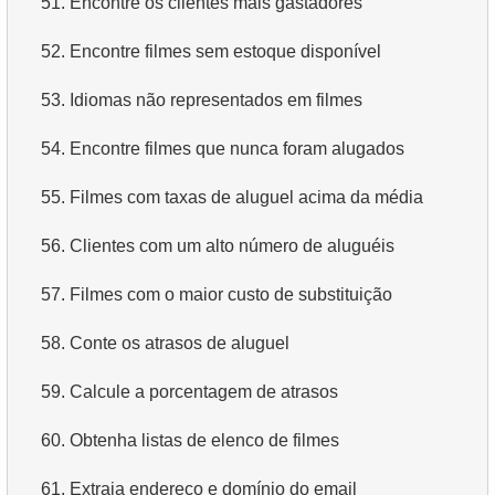
51.
Encontre os clientes mais gastadores
4.
Dados de departamentos
52.
Encontre filmes sem estoque disponível
5.
Nomes dos funcionários
53.
Idiomas não representados em filmes
6.
Categorias de produtos
54.
Encontre filmes que nunca foram alugados
7.
Obtenha a lista ordenada de idiomas
55.
Filmes com taxas de aluguel acima da média
8.
Os cinco filmes mais longos
56.
Clientes com um alto número de aluguéis
9.
Encontre membros da equipe por condição
57.
Filmes com o maior custo de substituição
10.
Obtenha a lista ordenada de filmes com condição
58.
Conte os atrasos de aluguel
11.
Encontre nomes de filmes por descrição
59.
Calcule a porcentagem de atrasos
12.
Nomes completos dos clientes
60.
Obtenha listas de elenco de filmes
13.
Atores com o nome Scarlett
61.
Extraia endereço e domínio do email