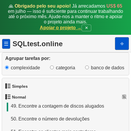
41.
Encontre o tempo médio de atividade do cliente
🙏
Obrigado pelo seu apoio!
Já arrecadamos
US$ 65
em julho — isso é suficiente para continuar trabalhando
42.
Encontre a receita média
até o próximo mês. Ajude-nos a manter o ritmo e apoiar
o projeto ainda mais.
Apoiar o projeto →
✕
43.
Encontre a receita média da loja
44.
Analise pagamentos mensais (2)
SQLtest.online
⎆
☰
45.
Crie uma classificação salarial
Agrupar tarefas por:
46.
Análise de ganhos trimestrais
complexidade
categoria
banco de dados
47.
Encontre os países com mais clientes
Simples
48.
Encontre detalhes do cliente
Normal
1.
Obtenha os atores
49.
Encontre a contagem de discos alugados
2.
Lista de idiomas
50.
Encontre o número de devoluções
3.
Obtenha a lista de nomes de atores