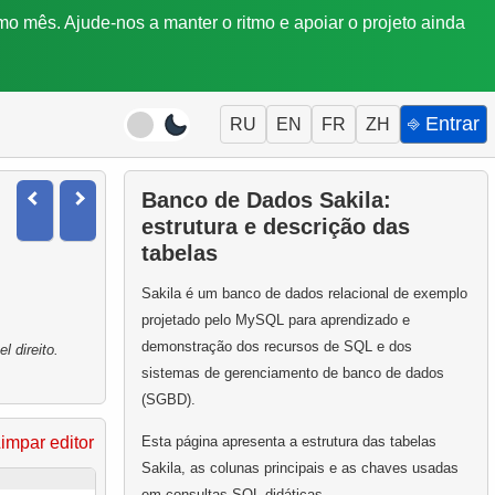
mo mês. Ajude-nos a manter o ritmo e apoiar o projeto ainda
⎆ Entrar
RU
EN
FR
ZH
Banco de Dados Sakila:
estrutura e descrição das
tabelas
Sakila é um banco de dados relacional de exemplo
projetado pelo MySQL para aprendizado e
demonstração dos recursos de SQL e dos
 direito.
sistemas de gerenciamento de banco de dados
(SGBD).
Esta página apresenta a estrutura das tabelas
impar editor
Sakila, as colunas principais e as chaves usadas
em consultas SQL didáticas.