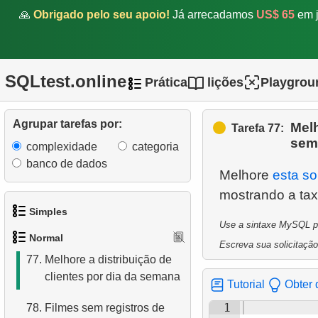
🙏
Obrigado pelo seu apoio!
Já arrecadamos
US$ 65
em j
71.
Análise de pagamentos
72.
Obtenha a lista de tabelas
SQLtest.online
Prática
lições
Playgrou
73.
Obtenha dados das
colunas da tabela
Agrupar tarefas por:
Melh
Tarefa 77:
74.
Obtenha a lista de índices
sem
complexidade
categoria
75.
Distribuição de clientes por
banco de dados
Melhore
esta so
dia da semana
76.
Encontre a distribuição de
Simples
Use a sintaxe MySQL par
clientes por hora do dia
Normal
Escreva sua solicitação
1.
Obtenha os atores
77.
Melhore a distribuição de
clientes por dia da semana
2.
Lista de idiomas
Tutorial
Obter 
1
78.
Filmes sem registros de
3.
Obtenha a lista de nomes