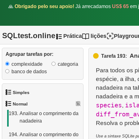
Penguin
🙏
Obrigado pelo seu apoio!
Já arrecadamos
US$ 65
em j
188.
Espécies comuns de
pinguins
SQLtest.online
Prática
lições
Playgrou
189.
Gerenciado por Robert
Nelson
Agrupar tarefas por:
Ana
Tarefa 193:
190.
Algoritmos de junção de
complexidade
categoria
tabelas em SQL
Para todos os p
banco de dados
espécie, a ilha
191.
Excluir registros de
funcionários
nadadeira na ta
Simples
nadadeira e a m
192.
Excluir registros de filmes
Normal
species
isl
,
1.
Obtenha os atores
diff_from_a
193.
Analisar o comprimento da
nadadeira
2.
Lista de idiomas
194.
Analisar o comprimento do
3.
Obtenha a lista de nomes
Use a sintaxe SQLite pa