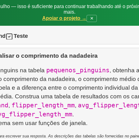
ulho — isso é suficiente para continuar trabalhando até o próxi
mais.
Apoiar o projeto →
✕
nd
Teste
lisar o comprimento da nadadeira
pequenos_pinguins
inguins na tabela
, obtenha 
, o comprimento da nadadeira, o comprimento médio 
bela e a diferença entre o comprimento individual da
édia. Construa uma tabela de resultados com os c
and
flipper_length_mm
avg_flipper_leng
,
,
vg_flipper_length_mm
.
ra escrever sua resposta. As descrições das tabelas são fornecidas no painel