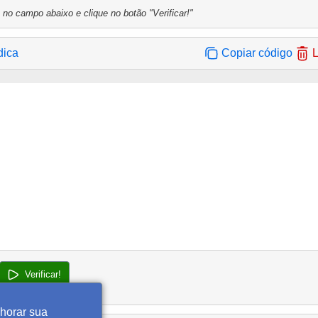
 no campo abaixo e clique no botão "Verificar!"
dica
Copiar código
L
Verificar!
lhorar sua