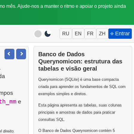
mo mês. Ajude-nos a manter o ritmo e apoiar o projeto ainda
⎆ Entrar
RU
EN
FR
ZH
Banco de Dados
Querynomicon: estrutura das
a
tabelas e visão geral
da
Querynomicon (SQLite) é uma base compacta
criada para aprender os fundamentos de SQL com
ampos
exemplos simples e diretos.
th_mm
e
Esta página apresenta as tabelas, suas colunas
principais e amostras de dados para praticar
consultas SQL.
O Banco de Dados Querynomicon contém 5
 direito.