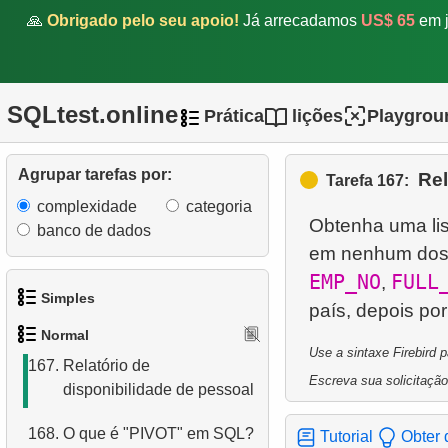
materializada?
🙏
Obrigado pelo seu apoio!
Já arrecadamos
US$ 65
em j
161.
Salários reduzidos
162.
Lista de categorias
SQLtest.online
Prática
lições
Playgrou
163.
Lista de subcategorias
Agrupar tarefas por:
Rel
Tarefa 167:
164.
O que é uma transação
complexidade
categoria
SQL?
Obtenha uma lis
banco de dados
em nenhum dos p
165.
O que é uma subconsulta
correlacionada?
EMP_NO
FULL
,
Simples
166.
Criar uma lista telefônica
Normal
1.
Obtenha os atores
Use a sintaxe Firebird 
167.
Relatório de
Escreva sua solicitação
disponibilidade de pessoal
2.
Lista de idiomas
168.
O que é "PIVOT" em SQL?
Tutorial
Obter 
3.
Obtenha a lista de nomes