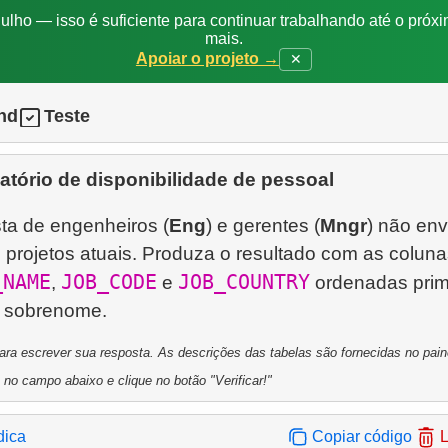
ulho — isso é suficiente para continuar trabalhando até o próxi
mais.
Apoiar o projeto →
✕
nd
Teste
atório de disponibilidade de pessoal
ta de engenheiros (
Eng
) e gerentes (
Mngr
) não env
rojetos atuais. Produza o resultado com as coluna
_NAME
JOB_CODE
JOB_COUNTRY
,
e
ordenadas prim
para escrever sua resposta. As descrições das tabelas são fornecidas no painel
 no campo abaixo e clique no botão "Verificar!"
dica
Copiar código
L