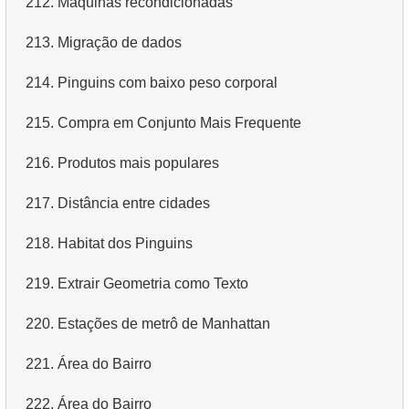
212.
Máquinas recondicionadas
4.
Dados de departamentos
213.
Migração de dados
5.
Nomes dos funcionários
214.
Pinguins com baixo peso corporal
6.
Categorias de produtos
215.
Compra em Conjunto Mais Frequente
7.
Obtenha a lista ordenada de idiomas
216.
Produtos mais populares
8.
Os cinco filmes mais longos
217.
Distância entre cidades
9.
Encontre membros da equipe por condição
218.
Habitat dos Pinguins
10.
Obtenha a lista ordenada de filmes com condição
219.
Extrair Geometria como Texto
11.
Encontre nomes de filmes por descrição
220.
Estações de metrô de Manhattan
12.
Nomes completos dos clientes
221.
Área do Bairro
13.
Atores com o nome Scarlett
222.
Área do Bairro