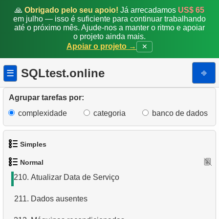
202.
Quem comprou o capacete vermelho?
🙏
Obrigado pelo seu apoio!
Já arrecadamos
US$ 65
em julho — isso é suficiente para continuar trabalhando
203.
Quem comprou o capacete?
até o próximo mês. Ajude-nos a manter o ritmo e apoiar
o projeto ainda mais.
Apoiar o projeto →
✕
204.
O que Jon Grande comprou?
205.
O produto mais popular
SQLtest.online
⎆
☰
206.
Catálogo de Produtos
Agrupar tarefas por:
207.
Catálogo de Bicicletas de Montanha
complexidade
categoria
banco de dados
208.
Distribuição de produtos por categoria
Simples
209.
Categorias grandes
Normal
1.
Obtenha os atores
210.
Atualizar Data de Serviço
2.
Lista de idiomas
211.
Dados ausentes
3.
Obtenha a lista de nomes de atores