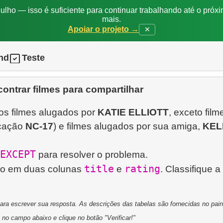
ulho — isso é suficiente para continuar trabalhando até o próxi
mais.
Apoiar o projeto →
✕
nd
Teste
ontrar filmes para compartilhar
os filmes alugados por
KATIE ELLIOTT
, exceto film
icação
NC-17
) e filmes alugados por sua amiga,
KEL
EXCEPT
para resolver o problema.
title
rating
ado em duas colunas
e
. Classifique a 
a escrever sua resposta. As descrições das tabelas são fornecidas no painel
 no campo abaixo e clique no botão "Verificar!"