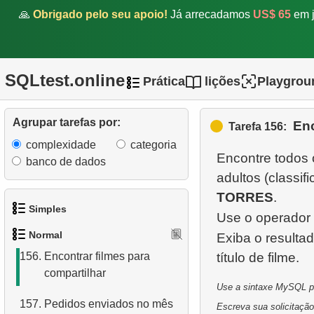
🙏
Obrigado pelo seu apoio!
Já arrecadamos
US$ 65
em j
151.
O que é um índice de
cobertura?
152.
O que é uma view em
SQLtest.online
Prática
lições
Playgrou
SQL?
153.
Mover filme entre
Agrupar tarefas por:
Enc
Tarefa 156:
categorias
complexidade
categoria
Encontre todos 
154.
Encontre um sucesso de
banco de dados
adultos (classif
junho de 2005
TORRES
.
155.
Obter contagens de cores
Simples
Use o operador
de categoria de produto
Normal
Exiba o result
1.
Obtenha os atores
156.
Encontrar filmes para
compartilhar
2.
Lista de idiomas
Use a sintaxe MySQL par
157.
Pedidos enviados no mês
3.
Obtenha a lista de nomes
Escreva sua solicitação