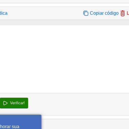
dica
Copiar código
L
Verificar!
lhorar sua