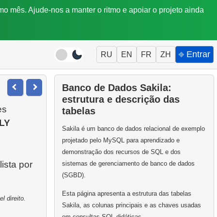
mo mês. Ajude-nos a manter o ritmo e apoiar o projeto ainda
⎆ Entrar
RU
EN
FR
ZH
Banco de Dados Sakila:
estrutura e descrição das
es
tabelas
LY
Sakila é um banco de dados relacional de exemplo
projetado pelo MySQL para aprendizado e
demonstração dos recursos de SQL e dos
lista por
sistemas de gerenciamento de banco de dados
(SGBD).
Esta página apresenta a estrutura das tabelas
 direito.
Sakila, as colunas principais e as chaves usadas
em consultas SQL didáticas.