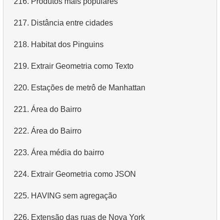
216.
Produtos mais populares
4.
Dados de departamentos
217.
Distância entre cidades
5.
Nomes dos funcionários
218.
Habitat dos Pinguins
6.
Categorias de produtos
219.
Extrair Geometria como Texto
7.
Obtenha a lista ordenada de idiomas
220.
Estações de metrô de Manhattan
8.
Os cinco filmes mais longos
221.
Área do Bairro
9.
Encontre membros da equipe por condição
222.
Área do Bairro
10.
Obtenha a lista ordenada de filmes com condição
223.
Área média do bairro
11.
Encontre nomes de filmes por descrição
224.
Extrair Geometria como JSON
12.
Nomes completos dos clientes
225.
HAVING sem agregação
13.
Atores com o nome Scarlett
226.
Extensão das ruas de Nova York