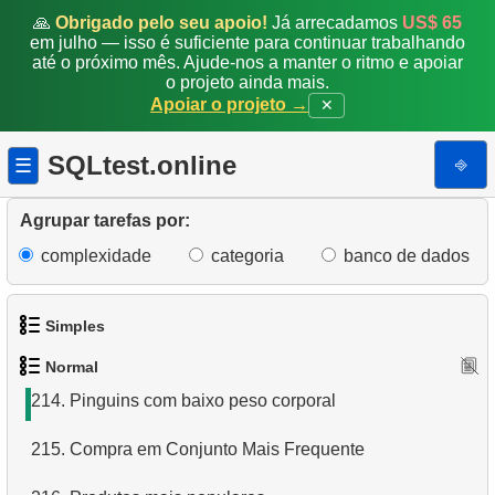
206.
Catálogo de Produtos
🙏
Obrigado pelo seu apoio!
Já arrecadamos
US$ 65
em julho — isso é suficiente para continuar trabalhando
207.
Catálogo de Bicicletas de Montanha
até o próximo mês. Ajude-nos a manter o ritmo e apoiar
o projeto ainda mais.
Apoiar o projeto →
✕
208.
Distribuição de produtos por categoria
209.
Categorias grandes
SQLtest.online
⎆
☰
210.
Atualizar Data de Serviço
Agrupar tarefas por:
211.
Dados ausentes
complexidade
categoria
banco de dados
212.
Máquinas recondicionadas
Simples
213.
Migração de dados
Normal
1.
Obtenha os atores
214.
Pinguins com baixo peso corporal
2.
Lista de idiomas
215.
Compra em Conjunto Mais Frequente
3.
Obtenha a lista de nomes de atores