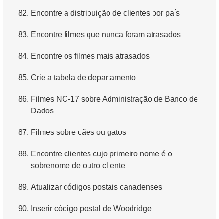
82.
Encontre a distribuição de clientes por país
4.
Dados de departamentos
83.
Encontre filmes que nunca foram atrasados
5.
Nomes dos funcionários
84.
Encontre os filmes mais atrasados
6.
Categorias de produtos
85.
Crie a tabela de departamento
7.
Obtenha a lista ordenada de idiomas
86.
Filmes NC-17 sobre Administração de Banco de
8.
Os cinco filmes mais longos
Dados
9.
Encontre membros da equipe por condição
87.
Filmes sobre cães ou gatos
10.
Obtenha a lista ordenada de filmes com condição
88.
Encontre clientes cujo primeiro nome é o
11.
Encontre nomes de filmes por descrição
sobrenome de outro cliente
12.
89.
Nomes completos dos clientes
Atualizar códigos postais canadenses
13.
90.
Atores com o nome Scarlett
Inserir código postal de Woodridge