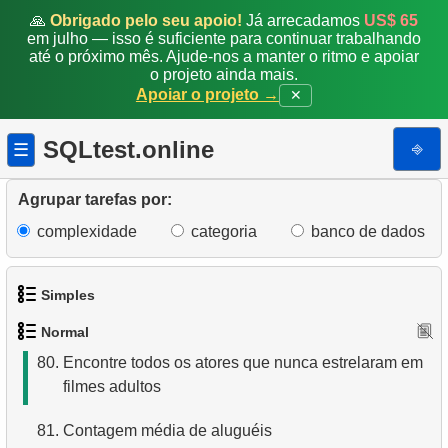
🙏
Obrigado pelo seu apoio!
Já arrecadamos
US$ 65
73.
Obtenha dados das colunas da tabela
em julho — isso é suficiente para continuar trabalhando
até o próximo mês. Ajude-nos a manter o ritmo e apoiar
74.
Obtenha a lista de índices
o projeto ainda mais.
Apoiar o projeto →
✕
75.
Distribuição de clientes por dia da semana
SQLtest.online
⎆
☰
76.
Encontre a distribuição de clientes por hora do dia
Agrupar tarefas por:
77.
Melhore a distribuição de clientes por dia da
semana
complexidade
categoria
banco de dados
78.
Filmes sem registros de atores
Simples
79.
Filmes sem registros de elenco
Normal
1.
Obtenha os atores
80.
Encontre todos os atores que nunca estrelaram em
filmes adultos
2.
Lista de idiomas
81.
Contagem média de aluguéis
3.
Obtenha a lista de nomes de atores