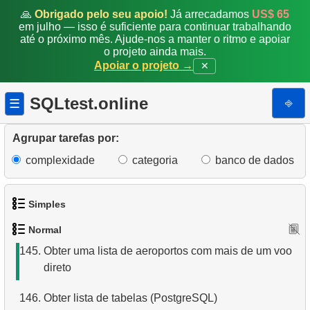
137.
Ajustar o custo de aluguel
🙏
Obrigado pelo seu apoio!
Já arrecadamos
US$ 65
em julho — isso é suficiente para continuar trabalhando
138.
Calcular a data de amanhã
até o próximo mês. Ajude-nos a manter o ritmo e apoiar
o projeto ainda mais.
Apoiar o projeto →
✕
139.
Primeiras e últimas datas do mês
140.
Primeiras e últimas datas da semana
SQLtest.online
⎆
☰
141.
Exibir uma tabela de aeroportos
Agrupar tarefas por:
142.
Conte passageiros em partida
complexidade
categoria
banco de dados
143.
Número de passageiros com total
Simples
144.
Exibir uma tabela de partidas
Normal
1.
Obtenha os atores
145.
Obter uma lista de aeroportos com mais de um voo
direto
2.
Lista de idiomas
146.
Obter lista de tabelas (PostgreSQL)
3.
Obtenha a lista de nomes de atores