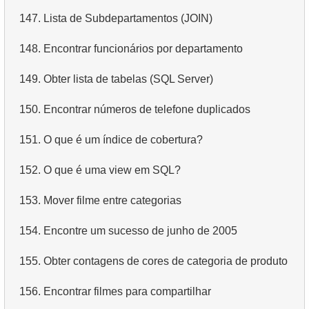
147.
Lista de Subdepartamentos (JOIN)
4.
Dados de departamentos
148.
Encontrar funcionários por departamento
5.
Nomes dos funcionários
149.
Obter lista de tabelas (SQL Server)
6.
Categorias de produtos
150.
Encontrar números de telefone duplicados
7.
Obtenha a lista ordenada de idiomas
151.
O que é um índice de cobertura?
8.
Os cinco filmes mais longos
152.
O que é uma view em SQL?
9.
Encontre membros da equipe por condição
153.
Mover filme entre categorias
10.
Obtenha a lista ordenada de filmes com condição
154.
Encontre um sucesso de junho de 2005
11.
Encontre nomes de filmes por descrição
155.
Obter contagens de cores de categoria de produto
12.
Nomes completos dos clientes
156.
Encontrar filmes para compartilhar
13.
Atores com o nome Scarlett