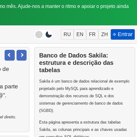
mo mês. Ajude-nos a manter o ritmo e apoiar o projeto ainda
⎆ Entrar
RU
EN
FR
ZH
Banco de Dados Sakila:
estrutura e descrição das
o de
tabelas
Sakila é um banco de dados relacional de exemplo
a parte
projetado pelo MySQL para aprendizado e
@”.
demonstração dos recursos de SQL e dos
sistemas de gerenciamento de banco de dados
(SGBD).
 direito.
Esta página apresenta a estrutura das tabelas
Sakila, as colunas principais e as chaves usadas
em consultas SQL didáticas.