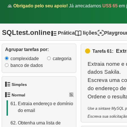
🙏
Obrigado pelo seu apoio!
Já arrecadamos
US$ 65
em j
56.
Clientes com um alto
número de aluguéis
57.
Filmes com o maior custo
SQLtest.online
Prática
lições
Playgrou
de substituição
58.
Conte os atrasos de
Agrupar tarefas por:
Extr
Tarefa 61:
aluguel
complexidade
categoria
Extraia nome e 
59.
Calcule a porcentagem de
banco de dados
dados Sakila.
atrasos
Escreva uma con
60.
Obtenha listas de elenco
Simples
do endereço de 
de filmes
Normal
Ordene o resul
1.
Obtenha os atores
61.
Extraia endereço e domínio
Use a sintaxe MySQL par
do email
2.
Lista de idiomas
Escreva sua solicitação
62.
Obtenha uma lista de
3.
Obtenha a lista de nomes