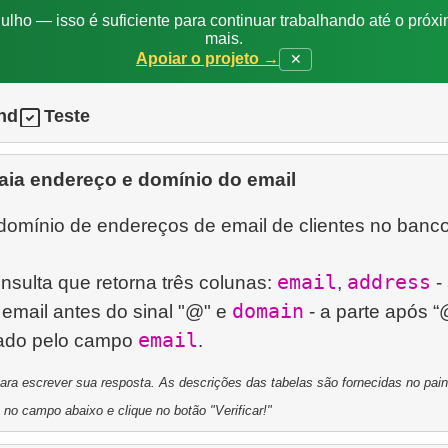
ulho — isso é suficiente para continuar trabalhando até o próxi
mais.
Apoiar o projeto →
✕
nd
Teste
aia endereço e domínio do email
domínio de endereços de email de clientes no banc
email
address
sulta que retorna três colunas:
,
- 
domain
email antes do sinal "@" e
- a parte após “
email
tado pelo campo
a escrever sua resposta. As descrições das tabelas são fornecidas no painel
 no campo abaixo e clique no botão "Verificar!"