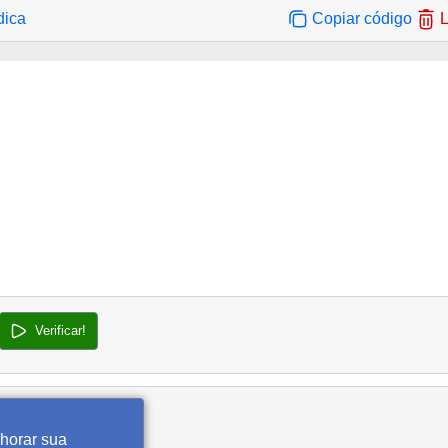
dica
Copiar código
L
Verificar!
lhorar sua