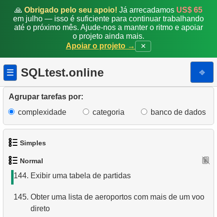
136.
Atualizar endereço do cliente
🙏
Obrigado pelo seu apoio!
Já arrecadamos
US$ 65
em julho — isso é suficiente para continuar trabalhando
137.
Ajustar o custo de aluguel
até o próximo mês. Ajude-nos a manter o ritmo e apoiar
o projeto ainda mais.
Apoiar o projeto →
✕
138.
Calcular a data de amanhã
139.
Primeiras e últimas datas do mês
SQLtest.online
⎆
☰
140.
Primeiras e últimas datas da semana
Agrupar tarefas por:
141.
Exibir uma tabela de aeroportos
complexidade
categoria
banco de dados
142.
Conte passageiros em partida
Simples
143.
Número de passageiros com total
Normal
1.
Obtenha os atores
144.
Exibir uma tabela de partidas
2.
Lista de idiomas
145.
Obter uma lista de aeroportos com mais de um voo
direto
3.
Obtenha a lista de nomes de atores