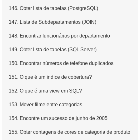
146.
Obter lista de tabelas (PostgreSQL)
4.
Dados de departamentos
147.
Lista de Subdepartamentos (JOIN)
5.
Nomes dos funcionários
148.
Encontrar funcionários por departamento
6.
Categorias de produtos
149.
Obter lista de tabelas (SQL Server)
7.
Obtenha a lista ordenada de idiomas
150.
Encontrar números de telefone duplicados
8.
Os cinco filmes mais longos
151.
O que é um índice de cobertura?
9.
Encontre membros da equipe por condição
152.
O que é uma view em SQL?
10.
Obtenha a lista ordenada de filmes com condição
153.
Mover filme entre categorias
11.
Encontre nomes de filmes por descrição
154.
Encontre um sucesso de junho de 2005
12.
Nomes completos dos clientes
155.
Obter contagens de cores de categoria de produto
13.
Atores com o nome Scarlett