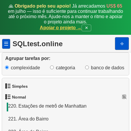
212.
Máquinas recondicionadas
🙏
Obrigado pelo seu apoio!
Já arrecadamos
US$ 65
em julho — isso é suficiente para continuar trabalhando
213.
Migração de dados
até o próximo mês. Ajude-nos a manter o ritmo e apoiar
o projeto ainda mais.
Apoiar o projeto →
✕
214.
Pinguins com baixo peso corporal
215.
Compra em Conjunto Mais Frequente
SQLtest.online
⎆
☰
216.
Produtos mais populares
Agrupar tarefas por:
217.
Distância entre cidades
complexidade
categoria
banco de dados
218.
Habitat dos Pinguins
Simples
219.
Extrair Geometria como Texto
Normal
1.
Obtenha os atores
220.
Estações de metrô de Manhattan
2.
Lista de idiomas
221.
Área do Bairro
3.
Obtenha a lista de nomes de atores