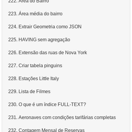
222.
Área do Bairro
4.
Dados de departamentos
223.
Área média do bairro
5.
Nomes dos funcionários
224.
Extrair Geometria como JSON
6.
Categorias de produtos
225.
HAVING sem agregação
7.
Obtenha a lista ordenada de idiomas
226.
Extensão das ruas de Nova York
8.
Os cinco filmes mais longos
227.
Criar tabela pinguins
9.
Encontre membros da equipe por condição
228.
Estações Little Italy
10.
Obtenha a lista ordenada de filmes com condição
229.
Lista de Filmes
11.
Encontre nomes de filmes por descrição
230.
O que é um índice FULL-TEXT?
12.
Nomes completos dos clientes
231.
Aeronaves com condições tarifárias completas
13.
Atores com o nome Scarlett
232.
Contagem Mensal de Reservas