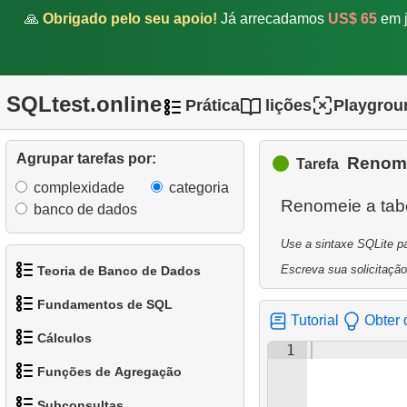
1.
Criar novo registro de
🙏
Obrigado pelo seu apoio!
Já arrecadamos
US$ 65
em j
endereço
2.
Atualizar o código postal
SQLtest.online
Prática
lições
Playgrou
3.
Inserir código postal de
Woodridge
Agrupar tarefas por:
Renome
Tarefa
4.
Atualizar códigos postais
complexidade
categoria
canadenses
Renomeie a tab
banco de dados
5.
Inserir novo registro de
Use a sintaxe SQLite pa
funcionário
Escreva sua solicitação
Teoria de Banco de Dados
6.
Remover registros de
Fundamentos de SQL
1.
O que é um Banco de
Tutorial
Obter 
clientes
Cálculos
Dados?
1
1.
Obtenha os atores
7.
Realizar atualização de
Funções de Agregação
2.
O que é SGBD?
preço
1.
Calcule o perímetro do
2.
Organize os pinguins
Subconsultas
círculo