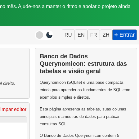
mo mês. Ajude-nos a manter o ritmo e apoiar o projeto ainda
⎆ Entrar
RU
EN
FR
ZH
Banco de Dados
Querynomicon: estrutura das
tabelas e visão geral
Querynomicon (SQLite) é uma base compacta
 direito.
criada para aprender os fundamentos de SQL com
exemplos simples e diretos.
Esta página apresenta as tabelas, suas colunas
impar editor
principais e amostras de dados para praticar
consultas SQL.
O Banco de Dados Querynomicon contém 5