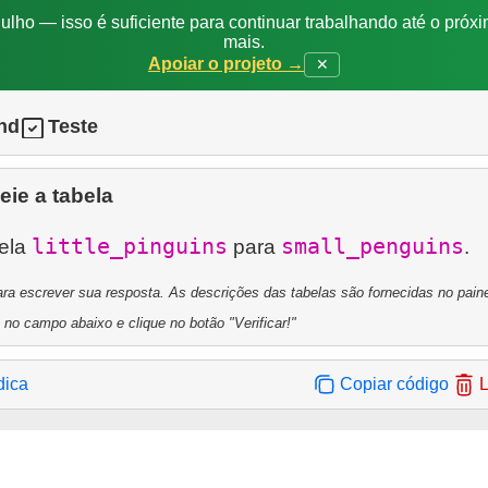
ulho — isso é suficiente para continuar trabalhando até o próxi
mais.
Apoiar o projeto →
✕
nd
Teste
ie a tabela
little_pinguins
small_penguins
ela
para
ra escrever sua resposta. As descrições das tabelas são fornecidas no painel
 no campo abaixo e clique no botão "Verificar!"
dica
Copiar código
L