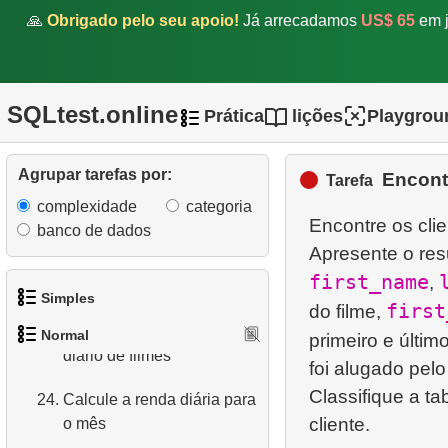
filmes ordenada por vários
🙏
Obrigado pelo seu apoio!
Já arrecadamos
US$ 65
em j
campos
19.
Obtenha o filme mais longo
SQLtest.online
Prática
lições
Playgrou
20.
Obtenha a terceira página
da lista de filmes
Agrupar tarefas por:
Encont
Tarefa
21.
Encontre os filmes nunca
complexidade
categoria
alugados
Encontre os cli
banco de dados
Apresente o res
22.
Clientes com discos
first_name
,
alugados não devolvidos
Simples
first
do filme,
23.
Encontre o aluguel médio
Normal
primeiro e últim
1.
Obtenha os atores
diário de filmes
foi alugado pelo 
2.
Lista de idiomas
Classifique a ta
24.
Calcule a renda diária para
o mês
3.
Obtenha a lista de nomes