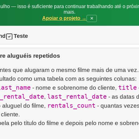
ulho — isso é suficiente para continuar trabalhando até o próxi
mais.
Apoiar o projeto →
✕
nd
Teste
re aluguéis repetidos
entes que alugaram o mesmo filme mais de uma vez.
ultado como uma tabela com as seguintes colunas:
last_name
title
- nome e sobrenome do cliente,
-
_rental_date
last_rental_date
,
- as datas 
rentals_count
o aluguel do filme,
- quantas vezes
cliente.
bela pelo título do filme e depois pelo nome e sobr