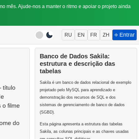
mo mês. Ajude-nos a manter o ritmo e apoiar o projeto ainda
⎆ Entrar
RU
EN
FR
ZH
Banco de Dados Sakila:
estrutura e descrição das
tabelas
Sakila é um banco de dados relacional de exemplo
 título
projetado pelo MySQL para aprendizado e
de
demonstração dos recursos de SQL e dos
 o filme
sistemas de gerenciamento de banco de dados
(SGBD).
enome do
Esta página apresenta a estrutura das tabelas
Sakila, as colunas principais e as chaves usadas
em consultas SQL didáticas.