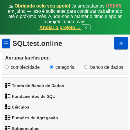
🙏
Obrigado pelo seu apoio!
Já arrecadamos
US$ 65
em julho — isso é suficiente para continuar trabalhando
até o próximo mês. Ajude-nos a manter o ritmo e apoiar
o projeto ainda mais.
Apoiar o projeto →
✕
SQLtest.online
⎆
☰
Agrupar tarefas por:
complexidade
categoria
banco de dados
Teoria de Banco de Dados
Fundamentos de SQL
1.
O que é um Banco de Dados?
Cálculos
1.
Obtenha os atores
2.
O que é SGBD?
Funções de Agregação
1.
Calcule o perímetro do círculo
2.
Organize os pinguins
3.
O que é SGBDR?
Subconsultas