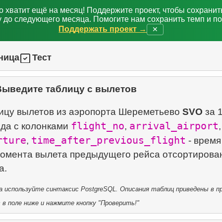
о хватит ещё на месяц! Поддержите проект, чтобы сохрани
 до следующего месяца. Помогите нам сохранить темп и п
Поддержать проект →
✕
ница
Тест
Выведите таблицу с вылетов
ицу вылетов из аэропорта Шереметьево
SVO
за 
flight_no
arrival_airport
ода с колонками
,
,
rture
time_after_previous_flight
,
- время
омента вылета предыдущего рейса отсортирова
 используйте синтаксис PostgreSQL. Описания таблиц приведены в пр
в поле ниже и нажмите кнопку "Проверить!"