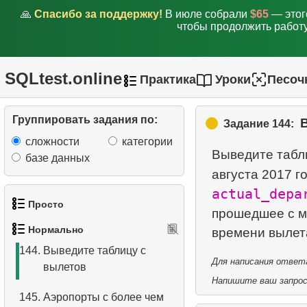
🙏
Спасибо за поддержку!
В июле собрали
$65
— этог
139.
Первое и последнее
чтобы продолжить работу
число месяца
140.
Даты начала и конца
SQLtest.online
Практика
Уроки
Песоч
недели
141.
Выведите таблицу с
Группировать задания по:
Задание 144:
аэропортов
сложности
категории
Выведите табл
142.
Подсчитайте вылетевших
базе данных
августа 2017 г
пассажиров
actual_depa
143.
Количество пассажиров с
Просто
прошедшее с м
итогом
Нормально
1.
Получить список актёров
144.
Выведите таблицу с
Для написания ответа
вылетов
2.
Список языков
Напишите ваш запрос 
145.
Аэропорты с более чем
3.
Имена актёров