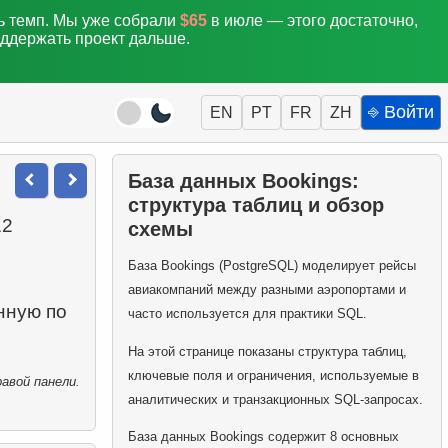
ть темп. Мы уже собрали
$65
в июле — этого достаточно,
оддержать проект дальше.
⎆ Войти
EN
PT
FR
ZH
База данных Bookings:
структура таблиц и обзор
12
схемы
База Bookings (PostgreSQL) моделирует рейсы
авиакомпаний между разными аэропортами и
нную по
часто используется для практики SQL.
На этой странице показаны структура таблиц,
ключевые поля и ограничения, используемые в
авой панели.
аналитических и транзакционных SQL-запросах.
База данных Bookings содержит 8 основных